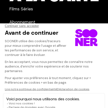
TYPE :
Films
Séries
Courts métrages
dans
Tous
Abonnement
Qui sommes-nous ?
Dispo dans l'abonnement
Dispo dans le Videoclub
Actionnaires
Contacts
SOONER responsable
Mentions légales
Données personnelles - Cookies
FAQ
CGV-CGU
Ne manquez pas les nouveautés,
inscrivez-vous à la newsletter
JE M'INSCRIS