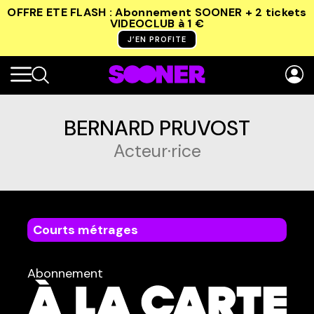
OFFRE ETE FLASH : Abonnement SOONER + 2 tickets
VIDEOCLUB
à 1 €
J’EN PROFITE
BERNARD PRUVOST
Acteur·rice
Courts métrages
dans
Tous
Abonnement