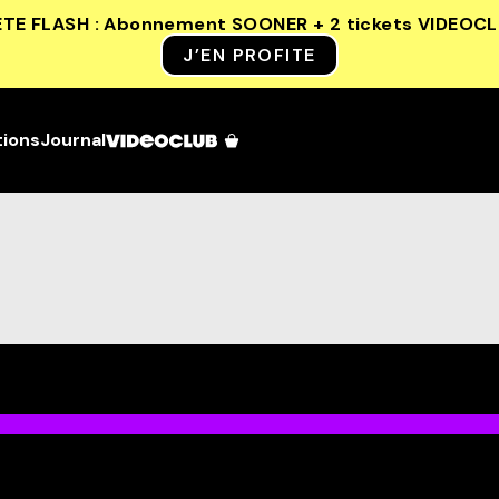
ETE FLASH : Abonnement SOONER + 2 tickets VIDEOC
J’EN PROFITE
tions
Journal