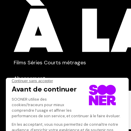
TYPE :
Films
Séries
Courts métrages
dans
Tous
Abonnement