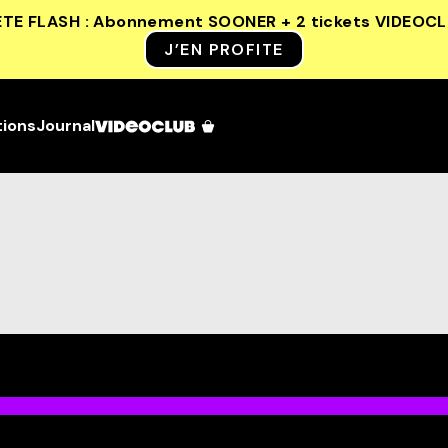
ETE FLASH : Abonnement SOONER + 2 tickets VIDEOC
J’EN PROFITE
tions
Journal