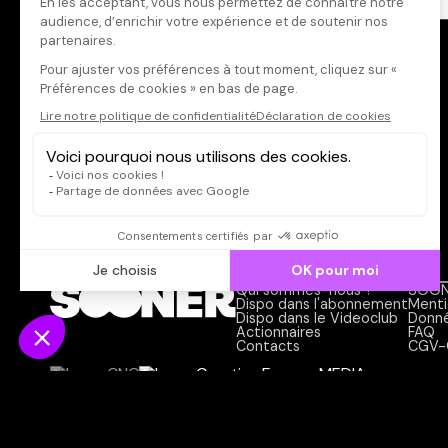
Acteur·rice
Qui sommes-nous ?
SOON
Dispo dans l'abonnement
Menti
Dispo dans le Videoclub
Donné
Actionnaires
FAQ
Contacts
CGV-
© SOONER 2026 | TOUS DROITS RÉSERVÉS