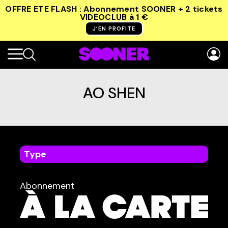
Promo
OFFRE ETE FLASH : Abonnement SOONER + 2 tickets
VIDEOCLUB
à 1 €
J’EN PROFITE
AO SHEN
Type
dans
Tous
Abonnement
TYPE :