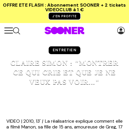
OFFRE ETE FLASH : Abonnement SOONER + 2 tickets
VIDEOCLUB
à 1 €
J’EN PROFITE
ENTRETIEN
CLAIRE SIMON : "MONTRER
CE QUI CRIE ET QUE JE NE
VEUX PAS VOIR..."
VIDEO | 2010, 13'
|
La réalisatrice explique comment elle
a filmé Manon, sa fille de 15 ans, amoureuse de Greg, 17