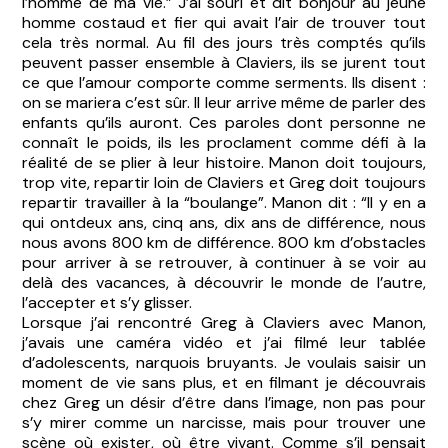
l’homme de ma vie.” J’ai souri et dit bonjour au jeune
homme costaud et fier qui avait l’air de trouver tout
cela très normal. Au fil des jours très comptés qu’ils
peuvent passer ensemble à Claviers, ils se jurent tout
ce que l’amour comporte comme serments. Ils disent :
on se mariera c’est sûr. Il leur arrive même de parler des
enfants qu’ils auront. Ces paroles dont personne ne
connaît le poids, ils les proclament comme défi à la
réalité de se plier à leur histoire. Manon doit toujours,
trop vite, repartir loin de Claviers et Greg doit toujours
repartir travailler à la “boulange”. Manon dit : “Il y en a
qui ontdeux ans, cinq ans, dix ans de différence, nous
nous avons 800 km de différence. 800 km d’obstacles
pour arriver à se retrouver, à continuer à se voir au
delà des vacances, à découvrir le monde de l’autre,
l’accepter et s’y glisser.
Lorsque j’ai rencontré Greg à Claviers avec Manon,
j’avais une caméra vidéo et j’ai filmé leur tablée
d’adolescents, narquois bruyants. Je voulais saisir un
moment de vie sans plus, et en filmant je découvrais
chez Greg un désir d’être dans l’image, non pas pour
s’y mirer comme un narcisse, mais pour trouver une
scène où exister, où être vivant. Comme s’il pensait