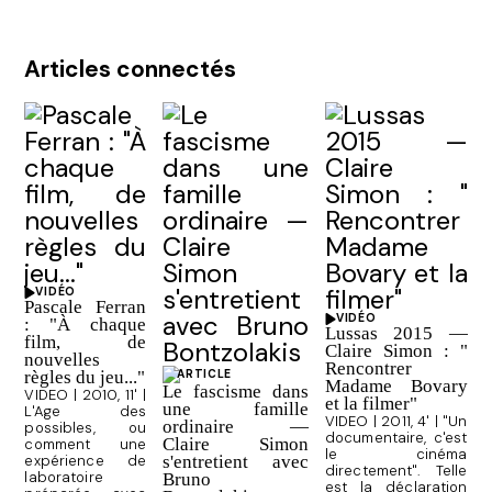
Articles connectés
VIDÉO
Pascale Ferran
VIDÉO
: "À chaque
Lussas 2015 —
film, de
Claire Simon : "
nouvelles
Rencontrer
règles du jeu..."
ARTICLE
Madame Bovary
Le fascisme dans
VIDEO | 2010, 11' |
et la filmer"
une famille
L'Age des
VIDEO | 2011, 4' | "Un
ordinaire —
possibles, ou
documentaire, c'est
Claire Simon
comment une
le cinéma
expérience de
s'entretient avec
directement". Telle
laboratoire
Bruno
est la déclaration