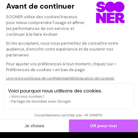
Vos avis
Donnez votre avis
BriMG
Votre note
Votre commentaire
Intéressant. S
mais son ense
Il faut vous connecter pour
pratique peu m
publier un avis
CONNEXION
Qui sommes-nous ?
Dispo dans l'abonnement