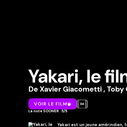
Yakari, le fi
De
Xavier Giacometti
,
Toby 
VOIR LE FILM
La note SOONER : 5/5
Yakari est un jeune amérindien, 