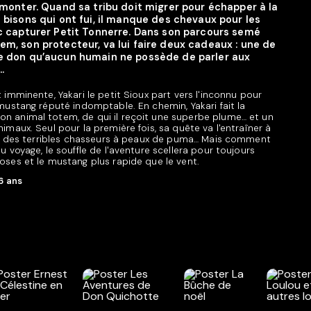
 monter. Quand sa tribu doit migrer pour échapper à la
 bisons qui ont fui, il manque des chevaux pour les
c capturer Petit Tonnerre. Dans son parcours semé
em, son protecteur, va lui faire deux cadeaux : une de
le don qu’aucun humain ne possède de parler aux
.
t imminente, Yakari le petit Sioux part vers l'inconnu pour
 mustang réputé indomptable. En chemin, Yakari fait la
on animal totem, de qui il reçoit une superbe plume… et un
nimaux. Seul pour la première fois, sa quête va l'entraîner à
oire des terribles chasseurs à peaux de puma… Mais comment
u voyage, le souffle de l'aventure scellera pour toujours
ooses et le mustang plus rapide que le vent.
6 ans