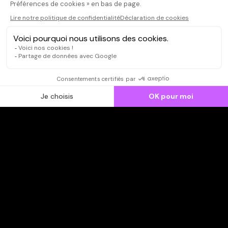
CONNEXION
Qui sommes-nous ?
Dispo dans l'abonnement
Dispo dans le Videoclub
Actionnaires
Contacts
SOONER responsable
Mentions légales
Données personnelles - Cookies
FAQ
CGV-CGU
Ne manquez pas les nouveautés,
inscrivez-vous à la newsletter
JE M'INSCRIS
© SOONER 2026 | TOUS DROITS RÉSERVÉS