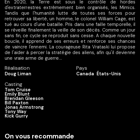
En 2020, la Terre est sous le contrôle de hordes
d'extraterrestres extrêmement bien organisés, les Mimics.
Tandis que l'humanité lutte de toutes ses forces pour
retrouver sa liberté, un homme, le colonel William Cage, est
tué au cours d'une bataille. Pris dans une faille temporelle, il
se réveille finalement la veille de son décès. Comme un jour
sans fin, ce cycle se reproduit sans cesse. A chaque nouvelle
boucle, il apprend de ses erreurs et renforce ses chances
de vaincre l'ennemi. La courageuse Rita Vrataski lui propose
de l'aider à percer la stratégie des aliens, afin qu'il devienne
une vraie arme de guerre...
Réalisation
Pays
Doug Liman
Canada
États-Unis
Casting
Tom Cruise
Emily Blunt
Brendan Gleeson
Bill Paxton
Jonas Armstrong
Tony Way
Kick Gurry
On vous recommande