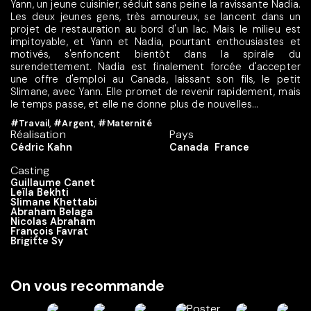
Yann, un jeune cuisinier, séduit sans peine la ravissante Nadia.
Les deux jeunes gens, très amoureux, se lancent dans un
projet de restauration au bord d'un lac. Mais le milieu est
impitoyable, et Yann et Nadia, pourtant enthousiastes et
motivés, s'enfoncent bientôt dans la spirale du
surendettement. Nadia est finalement forcée d'accepter
une offre d'emploi au Canada, laissant son fils, le petit
Slimane, avec Yann. Elle promet de revenir rapidement, mais
le temps passe, et elle ne donne plus de nouvelles...
#Travail
,
#Argent
,
#Maternité
Réalisation
Pays
Cédric Kahn
Canada
France
Casting
Guillaume Canet
Leïla Bekhti
Slimane Khettabi
Abraham Belaga
Nicolas Abraham
François Favrat
Brigitte Sy
On vous recommande