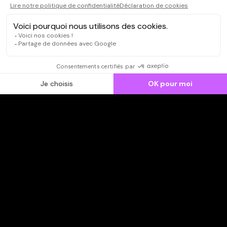
CONNEXION
Qui sommes-nous ?
Dispo dans l'abonnement
Dispo dans le Videoclub
Actionnaires
Contacts
SOONER responsable
Mentions légales
Données personnelles - Cookies
FAQ
CGV-CGU
Ne manquez pas les nouveautés,
inscrivez-vous à la newsletter
JE M'INSCRIS
© SOONER 2026 | TOUS DROITS RÉSERVÉS