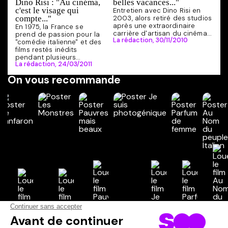
Dino Risi : "Au cinéma,
belles vacances..."
c'est le visage qui
Entretien avec Dino Risi en
compte..."
2003, alors retiré des studios
après une extraordinaire
En 1975, la France se
carrière d'artisan du cinéma...
prend de passion pour la
La rédaction,
30/11/2010
"comédie italienne" et des
films restés inédits
pendant plusieurs...
La rédaction,
24/03/2011
On vous recommande
Vos avis