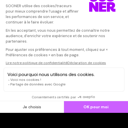
Donnez votre avis
Votre note
Votre commentaire
Il faut vous connecter pour
publier un avis
CONNEXION
Qui sommes-nous ?
Dispo dans l'abonnement
Dispo dans le Videoclub
Actionnaires
Contacts
SOONER responsable
Mentions légales