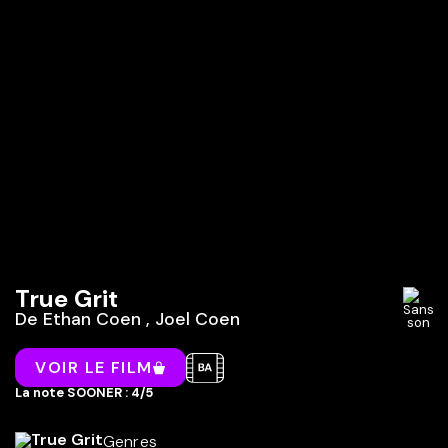
True Grit
De
Ethan Coen
,
Joel Coen
VOIR LE FILM
La note SOONER : 4/5
Genres