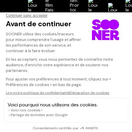
Vos avis
Donnez votre avis
Louis-Antoi
Votre note
Votre commentaire
Emmanuel Mou
l'insaisissabil
Il faut vous connecter pour
amoureux. Su
publier un avis
CONNEXION