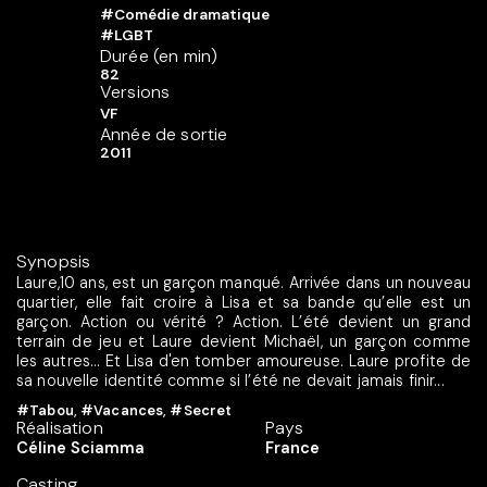
#Comédie dramatique
#LGBT
Durée (en min)
82
Versions
VF
Année de sortie
2011
Synopsis
Laure,10 ans, est un garçon manqué. Arrivée dans un nouveau
quartier, elle fait croire à Lisa et sa bande qu’elle est un
garçon. Action ou vérité ? Action. L’été devient un grand
terrain de jeu et Laure devient Michaël, un garçon comme
les autres… Et Lisa d'en tomber amoureuse. Laure profite de
sa nouvelle identité comme si l’été ne devait jamais finir...
#Tabou
,
#Vacances
,
#Secret
Réalisation
Pays
Céline Sciamma
France
Casting