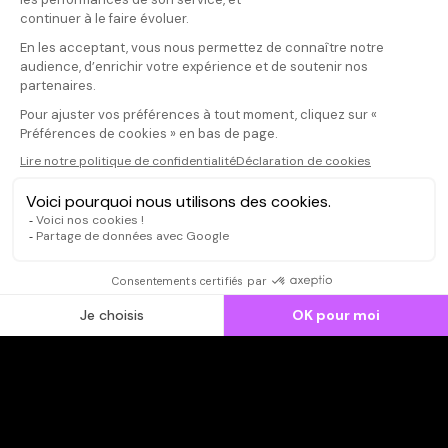
Donnez votre avis
Votre note
Votre commentaire
Il faut vous connecter pour
publier un avis
CONNEXION
Qui sommes-nous ?
Dispo dans l'abonnement
Dispo dans le Videoclub
Actionnaires
Contacts
SOONER responsable
Mentions légales
Données personnelles - Cookies
FAQ
CGV-CGU