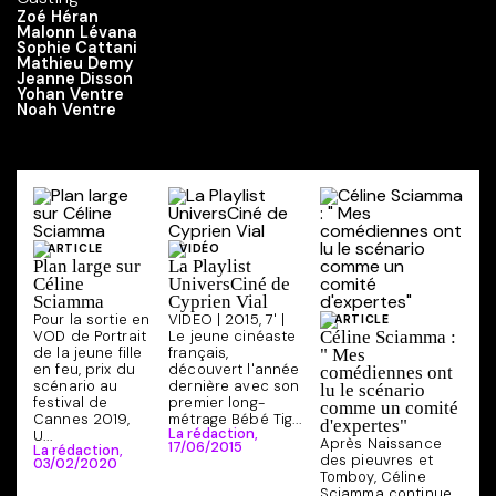
Zoé Héran
Malonn Lévana
Sophie Cattani
Mathieu Demy
Jeanne Disson
Yohan Ventre
Noah Ventre
ARTICLE
VIDÉO
Plan large sur
La Playlist
Céline
UniversCiné de
Sciamma
Cyprien Vial
Pour la sortie en
VIDEO | 2015, 7' |
ARTICLE
VOD de Portrait
Le jeune cinéaste
Céline Sciamma :
de la jeune fille
français,
" Mes
en feu, prix du
découvert l'année
comédiennes ont
scénario au
dernière avec son
lu le scénario
festival de
premier long-
comme un comité
Cannes 2019,
métrage Bébé Tig...
d'expertes"
La rédaction,
U...
Après Naissance
17/06/2015
La rédaction,
des pieuvres et
03/02/2020
Tomboy, Céline
Sciamma continue