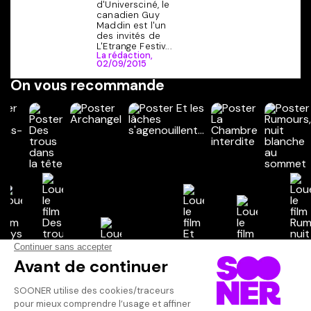
d'Universciné, le
canadien Guy
Maddin est l'un
des invités de
L'Etrange Festiv...
La rédaction,
02/09/2015
On vous recommande
Vos avis