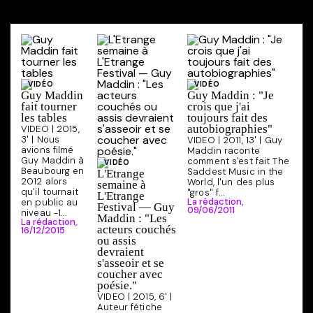
VIDÉO
VIDÉO
Guy Maddin
Guy Maddin : "Je
fait tourner
crois que j'ai
les tables
toujours fait des
autobiographies"
VIDEO | 2015,
3' | Nous
VIDEO | 2011, 13' | Guy
avions filmé
Maddin raconte
Guy Maddin à
comment s'est fait The
VIDÉO
Beaubourg en
Saddest Music in the
L'Etrange
2012 alors
World, l'un des plus
semaine à
qu'il tournait
"gros" f...
L'Etrange
La rédaction,
en public au
Festival — Guy
09/06/2011
niveau -1...
Maddin : "Les
La rédaction,
acteurs couchés
16/12/2015
ou assis
devraient
s'asseoir et se
coucher avec
poésie."
VIDEO | 2015, 6' |
Auteur fétiche