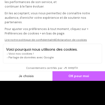
Donnez votre avis
Votre note
Votre commentaire
Il faut vous connecter pour
publier un avis
CONNEXION
Qui sommes-nous ?
Dispo dans l'abonnement
Dispo dans le Videoclub
Actionnaires
Contacts
SOONER responsable
Mentions légales
Données personnelles - Cookies
FAQ
CGV-CGU