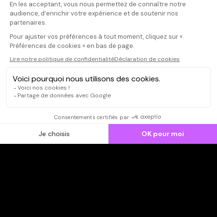
Votre commentaire
Il faut vous connecter pour
publier un avis
CONNEXION
Qui sommes-nous ?
Dispo dans l'abonnement
Dispo dans le Videoclub
Actionnaires
Contacts
SOONER responsable
Mentions légales
Données personnelles - Cookies
FAQ
CGV-CGU
Ne manquez pas les nouveautés,
inscrivez-vous à la newsletter
JE M'INSCRIS