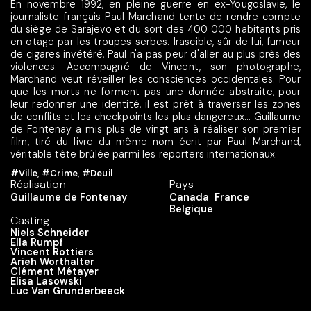
En novembre 1992, en pleine guerre en ex-Yougoslavie, le
journaliste français Paul Marchand tente de rendre compte
du siège de Sarajevo et du sort des 400 000 habitants pris
en otage par les troupes serbes. Irascible, sûr de lui, fumeur
de cigares invétéré, Paul n'a pas peur d'aller au plus près des
violences. Accompagné de Vincent, son photographe,
Marchand veut réveiller les consciences occidentales. Pour
que les morts ne forment pas une donnée abstraite, pour
leur redonner une identité, il est prêt à traverser les zones
de conflits et les checkpoints les plus dangereux... Guillaume
de Fontenay a mis plus de vingt ans à réaliser son premier
film, tiré du livre du même nom écrit par Paul Marchand,
véritable tête brûlée parmi les reporters internationaux.
#Ville
,
#Crime
,
#Deuil
Réalisation
Pays
Guillaume de Fontenay
Canada
France
Belgique
Casting
Niels Schneider
Ella Rumpf
Vincent Rottiers
Arieh Worthalter
Clément Métayer
Elisa Lasowski
Luc Van Grunderbeeck