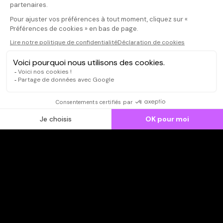
publier un avis
d'actualité
CONNEXION
Qui sommes-nous ?
Dispo dans l'abonnement
Dispo dans le Videoclub
Actionnaires
Contacts
SOONER responsable
Mentions légales
Données personnelles - Cookies
FAQ
CGV-CGU
Ne manquez pas les nouveautés,
inscrivez-vous à la newsletter
JE M'INSCRIS