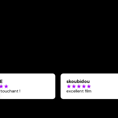
E
skoubidou
 touchant !
excellent film