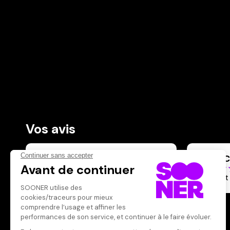
Vos avis
Donnez votre avis
PATRIC
Votre note
Votre commentaire
Drôle et
Il faut vous connecter pour
publier un avis