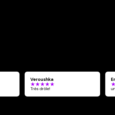
Veroushka
E
Très drôle!
un