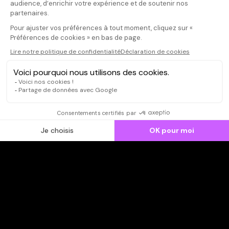
Il faut vous connecter pour
publier un avis
CONNEXION
Qui sommes-nous ?
Dispo dans l'abonnement
Dispo dans le Videoclub
Actionnaires
Contacts
SOONER responsable
Mentions légales
Données personnelles - Cookies
FAQ
CGV-CGU
Ne manquez pas les nouveautés,
inscrivez-vous à la newsletter
JE M'INSCRIS