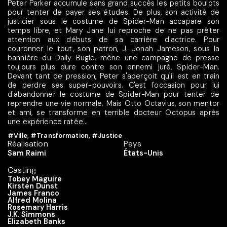
Peter Parker accumule sans grand succès les petits boulots
pour tenter de payer ses études. De plus, son activité de
justicier sous le costume de Spider-Man accapare son
temps libre, et Mary Jane lui reproche de ne pas prêter
attention aux débuts de sa carrière d'actrice. Pour
couronner le tout, son patron, J. Jonah Jameson, sous la
bannière du Daily Bugle, mène une campagne de presse
toujours plus dure contre son ennemi juré, Spider-Man.
Devant tant de pression, Peter s'aperçoit qu'il est en train
de perdre ses super-pouvoirs. C'est l'occasion pour lui
d'abandonner le costume de Spider-Man pour tenter de
reprendre une vie normale. Mais Otto Octavius, son mentor
et ami, se transforme en terrible docteur Octopus après
une expérience ratée...
#Ville
,
#Transformation
,
#Justice
Réalisation
Pays
Sam Raimi
États-Unis
Casting
Tobey Maguire
Kirsten Dunst
James Franco
Alfred Molina
Rosemary Harris
J.K. Simmons
Elizabeth Banks