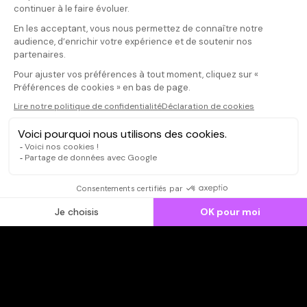
Votre note
Votre commentaire
Il faut vous connecter pour
publier un avis
CONNEXION
Qui sommes-nous ?
Dispo dans l'abonnement
Dispo dans le Videoclub
Actionnaires
Contacts
SOONER responsable
Mentions légales
Données personnelles - Cookies
FAQ
CGV-CGU
Ne manquez pas les nouveautés,
inscrivez-vous à la newsletter