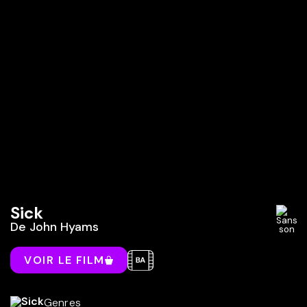
Sick
De
John Hyams
VOIR LE FILM
Genres