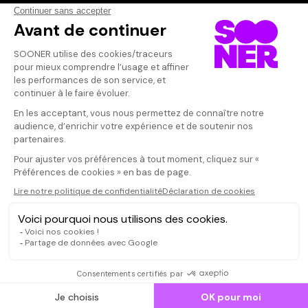
Vos avis
Donnez votre avis
e45cae90-c
a8d0-e6cf7
Votre note
Votre commentaire
4.étoiles.pour.
Il faut vous connecter pour
publier un avis
CONNEXION