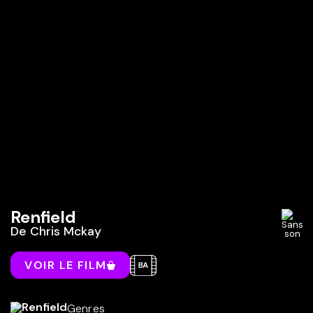
Renfield
De
Chris Mckay
VOIR LE FILM
Genres