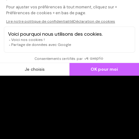
CONNEXION
Qui sommes-nous ?
Dispo dans l'abonnement
Dispo dans le Videoclub
Actionnaires
Contacts
SOONER responsable
Mentions légales
Données personnelles - Cookies
FAQ
CGV-CGU
Ne manquez pas les nouveautés,
inscrivez-vous à la newsletter
JE M'INSCRIS