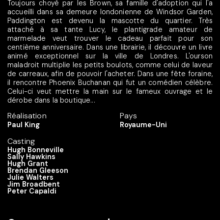
Toujours choyé par les Brown, sa famille d'adoption qui l'a
accueilli dans sa demeure londonienne de Windsor Garden,
Paddington est devenu la mascotte du quartier. Très
attaché à sa tante Lucy, le plantigrade amateur de
marmelade veut trouver le cadeau parfait pour son
centième anniversaire. Dans une librairie, il découvre un livre
animé exceptionnel sur la ville de Londres. L'ourson
maladroit multiplie les petits boulots, comme celui de laveur
de carreaux, afin de pouvoir l'acheter. Dans une fête foraine,
il rencontre Phoenix Buchanan qui fut un comédien célèbre.
Celui-ci veut mettre la main sur le fameux ouvrage et le
dérobe dans la boutique...
Réalisation
Pays
Paul King
Royaume-Uni
Casting
Hugh Bonneville
Sally Hawkins
Hugh Grant
Brendan Gleeson
Julie Walters
Jim Broadbent
Peter Capaldi