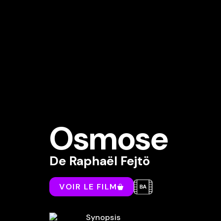
Osmose
De
Raphaël Fejtö
VOIR LE FILM
Synopsis