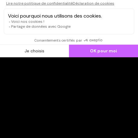
CONNEXION
Qui sommes-nous ?
Dispo dans l'abonnement
Dispo dans le Videoclub
Actionnaires
Contacts
SOONER responsable
Mentions légales
Données personnelles - Cookies
FAQ
CGV-CGU
Ne manquez pas les nouveautés,
inscrivez-vous à la newsletter
JE M'INSCRIS
© SOONER 2026 | TOUS DROITS RÉSERVÉS