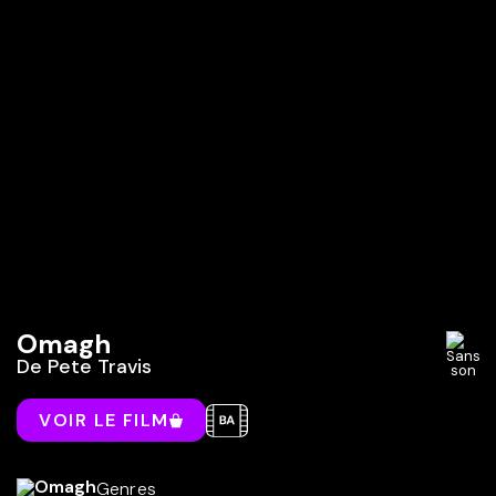
Omagh
De
Pete Travis
VOIR LE FILM
Genres