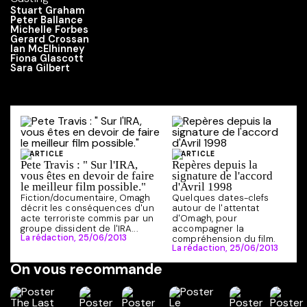
Stuart Graham
Peter Ballance
Michelle Forbes
Gerard Crossan
Ian McElhinney
Fiona Glascott
Sara Gilbert
ARTICLE
ARTICLE
Pete Travis : " Sur l'IRA,
Repères depuis la
vous êtes en devoir de faire
signature de l'accord
le meilleur film possible."
d'Avril 1998
Fiction/documentaire, Omagh
Quelques dates-clefs
décrit les conséquences d'un
autour de l'attentat
acte terroriste commis par un
d'Omagh, pour
groupe dissident de l'IRA...
accompagner la
La rédaction,
25/06/2013
compréhension du film.
La rédaction,
25/06/2013
On vous recommande