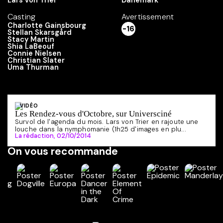
Lars von Trier
Danemark
Casting
Avertissement
Charlotte Gainsbourg
-16
Stellan Skarsgård
Stacy Martin
Shia LaBeouf
Connie Nielsen
Christian Slater
Uma Thurman
VIDÉO
Les Rendez-vous d'Octobre, sur Universciné
Survol de l'agenda du mois. Lars von Trier en rajoute une
louche dans la nymphomanie (1h25 d'images en plu...
La rédaction,
02/10/2014
On vous recommande