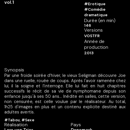
#Erotique
#Comédie
dramatique
Durée (en min)
146
Versions
VOSTFR
Année de
production
2013
Synopsis
Par une froide soirée d’hiver, le vieux Seligman découvre Joe
dans une ruelle, rouée de coups. Après l'avoir ramenée chez
lui, il la soigne et l’interroge. Elle lui fait en huit chapitres
successifs le récit de sa vie de nymphomane depuis son
enfance jusqu'à ses 50 ans... Inédite en salles, cette version,
non censurée, est celle voulue par le réalisateur. Au total,
1h25 d'images en plus et un contenu explicite destiné aux
adultes avertis.
#Tabou
,
#Sexe
Réalisation
Pays