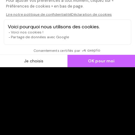
CONNEXION
Qui sommes-nous ?
Dispo dans l'abonnement
Dispo dans le Videoclub
Actionnaires
Contacts
SOONER responsable
Mentions légales
Données personnelles - Cookies
FAQ
CGV-CGU
Ne manquez pas les nouveautés,
inscrivez-vous à la newsletter
JE M'INSCRIS