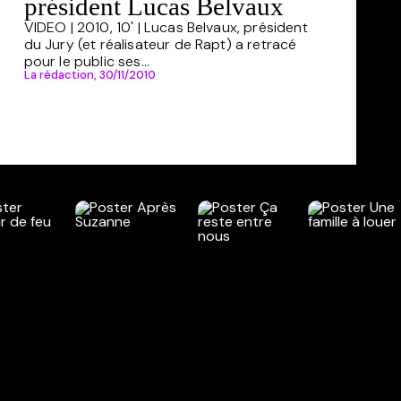
président Lucas Belvaux
VIDEO | 2010, 10' | Lucas Belvaux, président
du Jury (et réalisateur de Rapt) a retracé
pour le public ses...
La rédaction,
30/11/2010