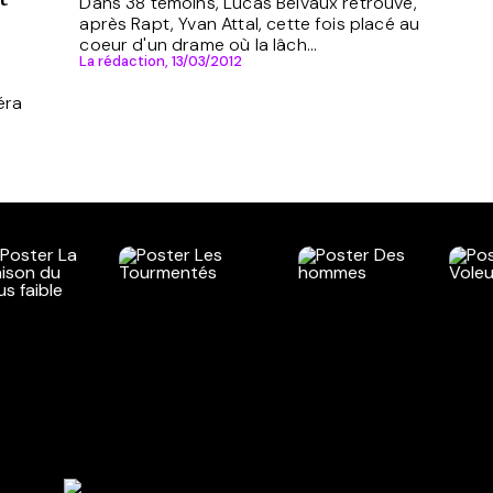
Dans 38 témoins, Lucas Belvaux retrouve,
après Rapt, Yvan Attal, cette fois placé au
coeur d'un drame où la lâch...
La rédaction,
13/03/2012
éra