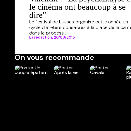
le cinéma ont beaucoup à se
dire"
Le festival de Lussas organise cette année un
cycle d'ateliers consacrés à la place de la cam
dans le process...
La rédaction,
20/08/2015
On vous recommande