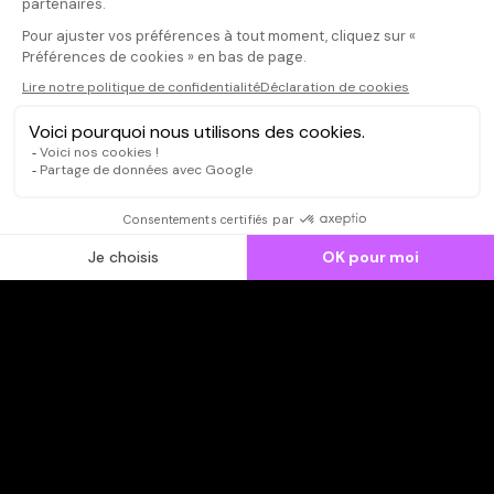
CONNEXION
Qui sommes-nous ?
Dispo dans l'abonnement
Dispo dans le Videoclub
Actionnaires
Contacts
SOONER responsable
Mentions légales
Données personnelles - Cookies
FAQ
CGV-CGU
Ne manquez pas les nouveautés,
inscrivez-vous à la newsletter
JE M'INSCRIS