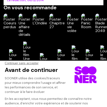
La rédaction,
08/12/2014
On vous recommande
Vos avis
Donnez votre avis
Votre note
Votre commentaire
Il faut vous connecter pour
publier un avis