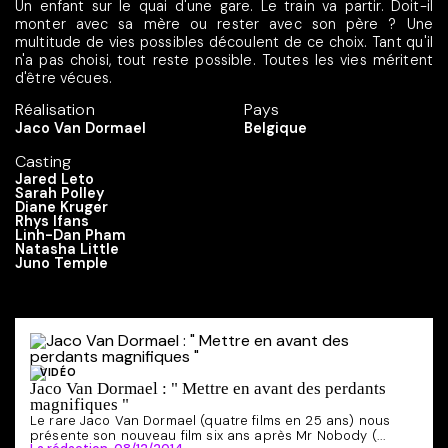
Un enfant sur le quai d'une gare. Le train va partir. Doit-il
monter avec sa mère ou rester avec son père ? Une
multitude de vies possibles découlent de ce choix. Tant qu'il
n'a pas choisi, tout reste possible. Toutes les vies méritent
d'être vécues.
Réalisation
Pays
Jaco Van Dormael
Belgique
Casting
Jared Leto
Sarah Polley
Diane Kruger
Rhys Ifans
Linh-Dan Pham
Natasha Little
Juno Temple
VIDÉO
Jaco Van Dormael : " Mettre en avant des perdants
magnifiques "
Le rare Jaco Van Dormael (quatre films en 25 ans) nous
présente son nouveau film six ans après Mr Nobody (...