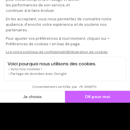
Donnez votre avis
Votre note
Votre commentaire
Il faut vous connecter pour
publier un avis
CONNEXION
Qui sommes-nous ?
Dispo dans l'abonnement
Dispo dans le Videoclub
Actionnaires
Contacts
SOONER responsable
Mentions légales
Données personnelles - Cookies
FAQ
CGV-CGU