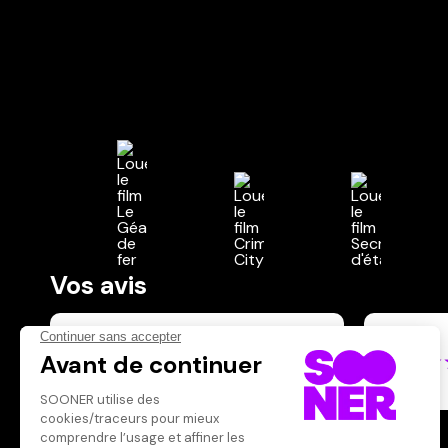
Vos avis
Donnez votre avis
philab
Votre note
Votre commentaire
super
Il faut vous connecter pour
publier un avis