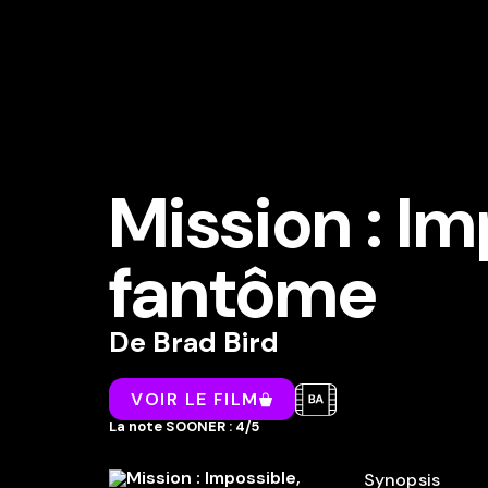
Mission : Im
fantôme
De
Brad Bird
VOIR LE FILM
La note SOONER : 4/5
Synopsis