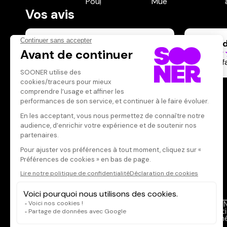
Vos avis
Donnez votre avis
graine
Votre note
Votre commentaire
Tout à f
Il faut vous connecter pour
publier un avis
CONNEXION
Qui sommes-nous ?
SOON
Dispo dans l'abonnement
Menti
Dispo dans le Videoclub
Donné
Actionnaires
FAQ