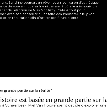
ns, Sandrine poursuit un rêve : ouvrir son salon d'esthétique.
cette voie afin que sa fille réussisse là où elle a échoué. Un
arler de l'élection de Miss Montigny. Prête à tout pour
r avec son conseiller ou se faire des implants), elle y voit
 et en réputation afin d'attirer ces futurs clients.
ire est basée en grande partie sur la r
s à Schaerbeek, Miel Van Hoogenbemt décide d'explorer une n