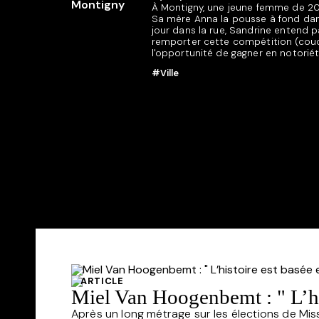
À Montigny, une jeune femme de 20 a
Sa mère Anna la pousse à fond dans 
jour dans la rue, Sandrine entend p
remporter cette compétition (couche
l'opportunité de gagner en notoriété
#Ville
ARTICLE
Miel Van Hoogenbemt : " L’histo
Après un long métrage sur les élections de Mis