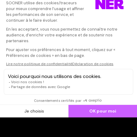
Donnez votre avis
Aigsub
Votre note
Votre commentaire
Fantastique e
voyage au coe
Il faut vous connecter pour
Trois Gros, qu
publier un avis
nombreux de é
complexité et l
culinaire élevé
niveau.
CONNEXION
Qui sommes-nous ?
Dispo dans l'abonnement
Dispo dans le Videoclub
Actionnaires
Contacts
SOONER responsable