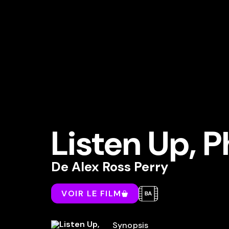
Listen Up, P
De
Alex Ross Perry
VOIR LE FILM
Synopsis