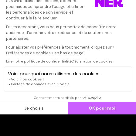
Donnez votre avis
Votre note
Votre commentaire
Il faut vous connecter pour
publier un avis
CONNEXION
Qui sommes-nous ?
Dispo dans l'abonnement
Dispo dans le Videoclub
Actionnaires
Contacts
SOONER responsable
Mentions légales