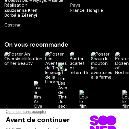
#Obsession
,
#Voyage
,
#Bande
Réalisation
Pays
Zsuzsanna Kreif
France
Hongrie
Borbála Zétényi
Casting
On vous recommande
Vos avis