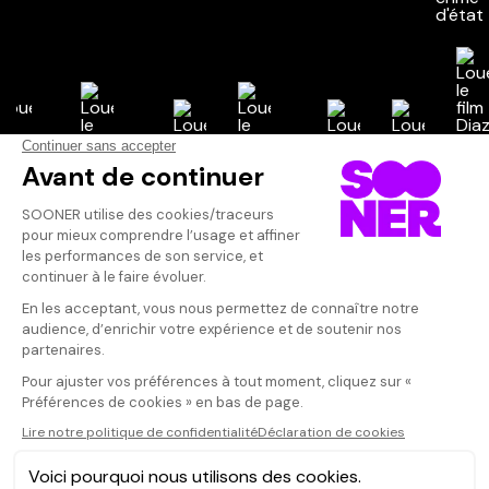
Vos avis
Donnez votre avis
BriMG
Votre note
Votre commentaire
Un minimum de
paysages splen
Il faut vous connecter pour
tragique vue p
publier un avis
présence de l 