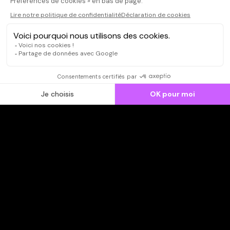
CONNEXION
Qui sommes-nous ?
Dispo dans l'abonnement
Dispo dans le Videoclub
Actionnaires
Contacts
SOONER responsable
Mentions légales
Données personnelles - Cookies
FAQ
CGV-CGU
Ne manquez pas les nouveautés,
inscrivez-vous à la newsletter
JE M'INSCRIS
© SOONER 2026 | TOUS DROITS RÉSERVÉS