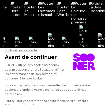
Vos avis
Donnez votre avis
Maria Pinto-
Votre note
Votre commentaire
merveilleux fil
réalité. Un déli
Il faut vous connecter pour
publier un avis