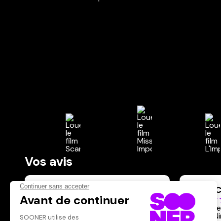
Vos avis
Donnez votre avis
Jean-C
Votre note
Votre commentaire
Rien que
où De Ni
Il faut vous connecter pour