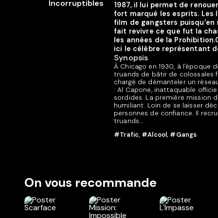
1987, il lui permet de renoue
fort marqué les esprits. Les 
film de gangsters puisqu’en 
fait revivre ce que fut la c
les années de la Prohibition.
ici le célèbre représentant de 
Synopsis
À Chicago en 1930, à l'époque de
truands de bâtir de colossales fo
chargé de démanteler un réseau 
: Al Capone, inattaquable officie
sordides. La première mission 
humiliant. Loin de se laisser dé
personnes de confiance. Il recru
truands...
#Trafic
,
#Alcool
,
#Gangs
On vous recommande