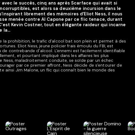
r avec le succès, cinq ans après Scarface qui avait si
Incorruptibles, est alors sa deuxième incursion dans le
s’inspirant librement des mémoires d’Eliot Ness, il nous
hasse menée contre Al Capone par ce flic tenace, durant
C’est Kevin Costner, tout en élégante raideur qui incarne
la...
 la prohibition, le trafic d'alcool bat son plein et permet à des
rtunes. Eliot Ness, jeune policier frais émoulu du FBI, est
de contrebande d'alcool. L'ennemi est facilement identifiable
llement, et pourtant impliqué dans les affaires les plus
de Ness, maladroitement conduite, se solde par un échec
courager par ce premier affront, Ness décide de s'entourer de
te ainsi Jim Malone, un flic qui connaît bien le monde des