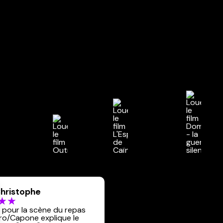
hristophe
 pour la scène du repas
ro/Capone explique le