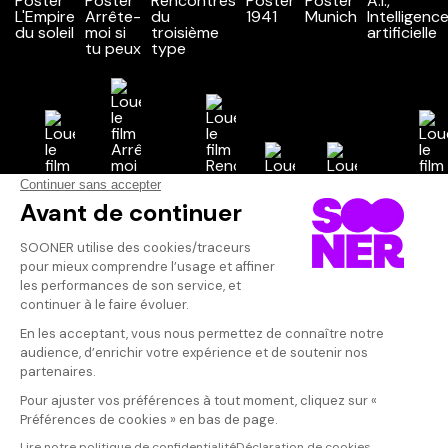
Vos avis
Donnez votre avis
Inconnu
Votre note
Votre commentaire
Le hall de l'aé
grand du mond
Il faut vous connecter pour
été reconstruit
publier un avis
de ce film !