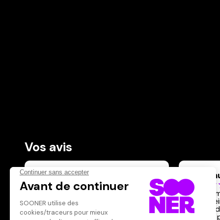
Vos avis
Donnez votre avis
Inconn
Votre note
Votre commentaire
Beau film
de la pe
Il faut vous connecter pour
lui valu 
publier un avis
dans le 