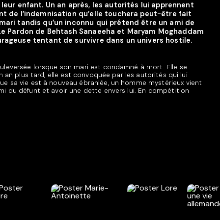
 leur enfant. Un an après, les autorités lui apprennent
nt de l’indemnisation qu’elle touchera peut-être fait
 mari tandis qu’un inconnu qui prétend être un ami de
er. Le Pardon de Behtash Sanaeeha et Maryam Moghaddam
urageuse tentant de survivre dans un univers hostile.
bouleversée lorsque son mari est condamné à mort. Elle se
 Un an plus tard, elle est convoquée par les autorités qui lui
 que sa vie est à nouveau ébranlée, un homme mystérieux vient
ami du défunt et avoir une dette envers lui. En compétition