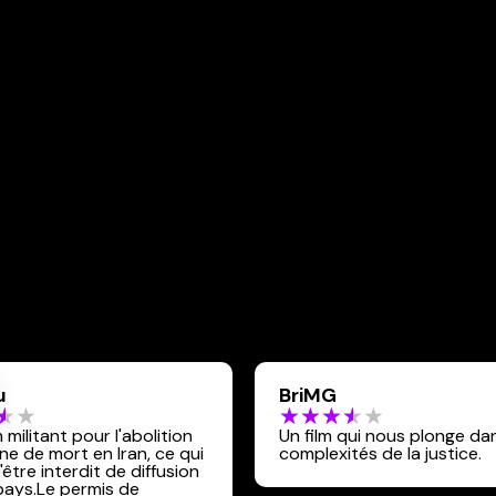
u
BriMG
 militant pour l'abolition
Un film qui nous plonge dan
ine de mort en Iran, ce qui
complexités de la justice.
d'être interdit de diffusion
pays.Le permis de