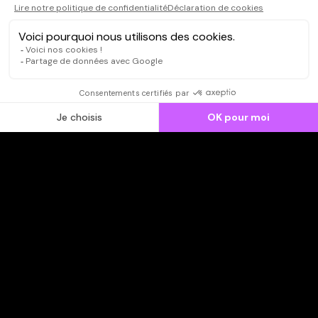
CONNEXION
Qui sommes-nous ?
Dispo dans l'abonnement
Dispo dans le Videoclub
Actionnaires
Contacts
SOONER responsable
Mentions légales
Données personnelles - Cookies
FAQ
CGV-CGU
Ne manquez pas les nouveautés,
inscrivez-vous à la newsletter
JE M'INSCRIS
© SOONER 2026 | TOUS DROITS RÉSERVÉS