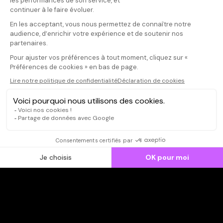
Donnez votre avis
marronglac
Votre note
Votre commentaire
impressionnan
touchée au coe
Il faut vous connecter pour
publier un avis
CONNEXION
Qui sommes-nous ?
Dispo dans l'abonnement
Dispo dans le Videoclub
Actionnaires
Contacts
SOONER responsable
Mentions légales
Données personnelles - Cookies
FAQ
CGV-CGU