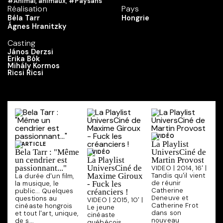
#Animal, animaux
,
#Paysans
Réalisation
Pays
Béla Tarr
Hongrie
Ágnes Hranitzky
Casting
János Derzsi
Erika Bók
Mihály Kormos
Ricsi Ricsi
VIDÉO
La Playlist
ARTICLE
Bela Tarr : "Même
UniversCiné de
VIDÉO
un cendrier est
La Playlist
Martin Provost
passionnant..."
UniversCiné de
VIDEO | 2014, 16' |
Maxime Giroux
Tandis qu'il vient
La durée d'un film,
de réunir
la musique, le
- Fuck les
Catherine
public... Quelques
créanciers !
Deneuve et
questions au
VIDEO | 2015, 10' |
Catherine Frot
cinéaste hongrois
Le jeune
dans son
et tout l'art, unique,
cinéaste
nouveau
de s...
québécois,