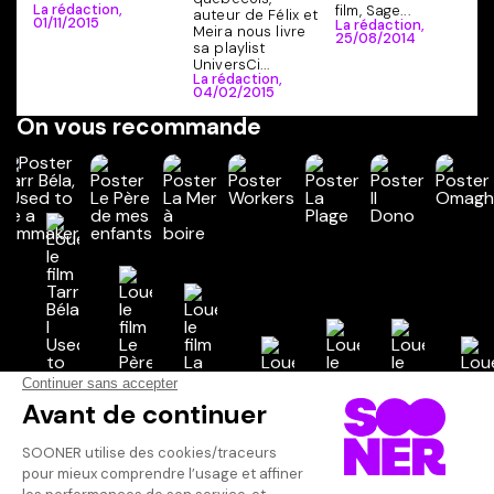
La rédaction,
film, Sage...
auteur de Félix et
01/11/2015
La rédaction,
Meira nous livre
25/08/2014
sa playlist
UniversCi...
La rédaction,
04/02/2015
On vous recommande
Vos avis