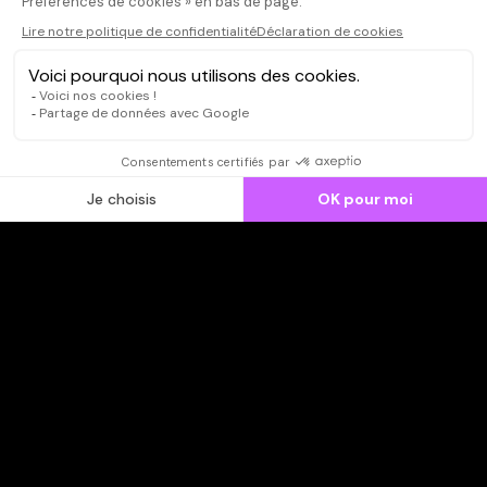
CONNEXION
Qui sommes-nous ?
Dispo dans l'abonnement
Dispo dans le Videoclub
Actionnaires
Contacts
SOONER responsable
Mentions légales
Données personnelles - Cookies
FAQ
CGV-CGU
Ne manquez pas les nouveautés,
inscrivez-vous à la newsletter
JE M'INSCRIS
© SOONER 2026 | TOUS DROITS RÉSERVÉS