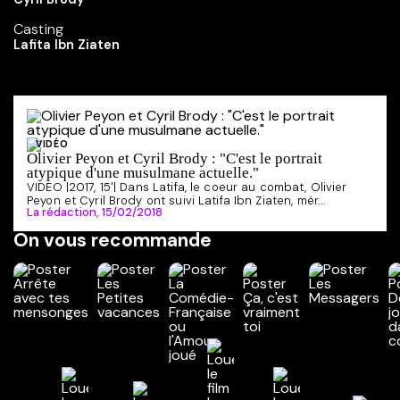
Casting
Lafita Ibn Ziaten
VIDÉO
Olivier Peyon et Cyril Brody : "C'est le portrait
atypique d'une musulmane actuelle."
VIDEO |2017, 15'| Dans Latifa, le coeur au combat, Olivier
Peyon et Cyril Brody ont suivi Latifa Ibn Ziaten, mèr...
La rédaction,
15/02/2018
On vous recommande