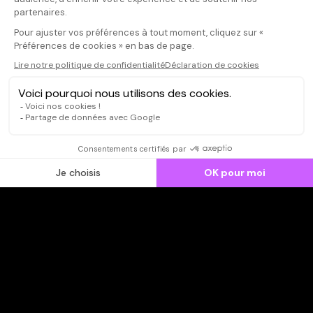
CONNEXION
Qui sommes-nous ?
Dispo dans l'abonnement
Dispo dans le Videoclub
Actionnaires
Contacts
SOONER responsable
Mentions légales
Données personnelles - Cookies
FAQ
CGV-CGU
Ne manquez pas les nouveautés,
inscrivez-vous à la newsletter
JE M'INSCRIS