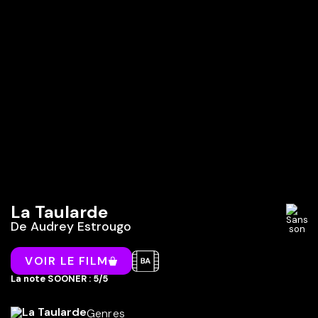
La Taularde
De
Audrey Estrougo
VOIR LE FILM
La note SOONER : 5/5
Genres