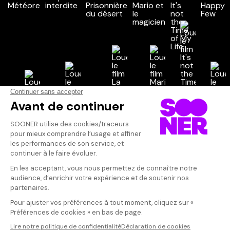
Vos avis
Donnez votre avis
Ciné Phil
Votre note
Votre commentaire
Quand les ann
les années 1920
Il faut vous connecter pour
étouffante d'un
publier un avis
Kansas où les
leur visions tr
monde et de l'
portrait émouv
deux jeunes qu