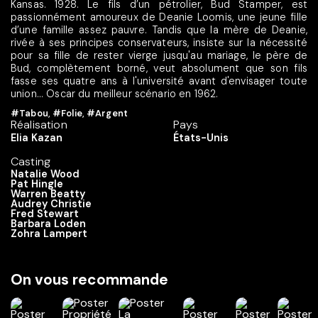
Kansas. 1928. Le fils d’un pétrolier, Bud Stamper, est
passionnément amoureux de Deanie Loomis, une jeune fille
d’une famille assez pauvre. Tandis que la mère de Deanie,
rivée à ses principes conservateurs, insiste sur la nécessité
pour sa fille de rester vierge jusqu'au mariage, le père de
Bud, complètement borné, veut absolument que son fils
fasse ses quatre ans à l'université avant d'envisager toute
union... Oscar du meilleur scénario en 1962.
#Tabou
,
#Folie
,
#Argent
Réalisation
Pays
Elia Kazan
États-Unis
Casting
Natalie Wood
Pat Hingle
Warren Beatty
Audrey Christie
Fred Stewart
Barbara Loden
Zohra Lampert
On vous recommande