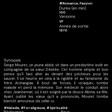
#Romance, Passion
Durée (en min)
100
Versions
VF
Année de sortie
1970
Synopsis
Serge Mouret, un jeune abbé, vit dans un presbytère isolé en
compagnie de sa sœur Désirée. Cet homme simple et bon
pense qu'il faut aller au devant des pécheurs pour les
sauver. Il se heurte en cela à la rigidité et au fanatisme du
frère Archangias. À bout de forces, il «craque», tombe
malade et perd la mémoire. Son médecin le conduit alors
chez Jeanbernat, où il est soigné par la douce Albine, sa fille.
Ayant oublié les vœux qu'il a prononcés, Mouret tombe
bientôt amoureux de celle-ci.
#Maladie
,
#Foi religieuse
,
#Spiritualité
Réalisation
Pays