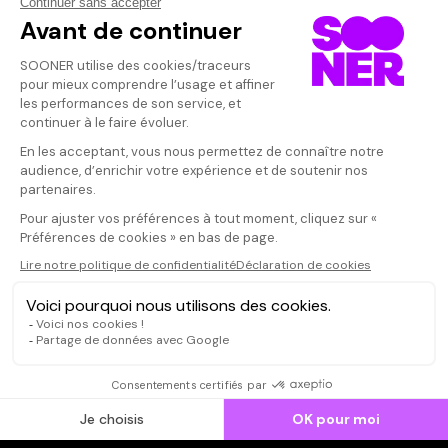
Vos avis
Donnez votre avis
PATRICE
Votre note
Votre commentaire
Un poème anticl
un anticlérical 
Il faut vous connecter pour
publier un avis
CONNEXION
Qui sommes-nous ?