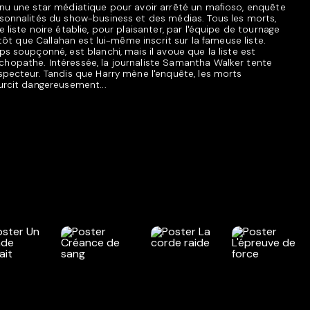
enu une star médiatique pour avoir arrêté un mafioso, enquête
rsonnalités du show-business et des médias. Tous les morts,
 liste noire établie, pour plaisanter, par l'équipe de tournage
entôt que Callahan est lui-même inscrit sur la fameuse liste.
ps soupçonné, est blanchi, mais il avoue que la liste est
hopathe. Intéressée, la journaliste Samantha Walker tente
nspecteur. Tandis que Harry mène l'enquête, les morts
urcit dangereusement...